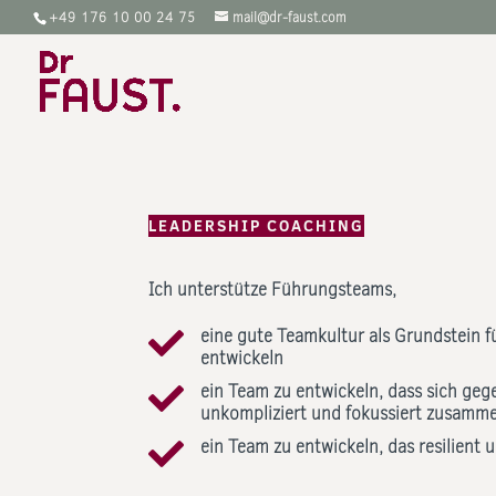
‭+49 176 10 00 24 75
mail@dr-faust.com
LEADERSHIP COACHING
Ich unterstütze Führungsteams,
eine gute Teamkultur als Grundstein 

entwickeln
ein Team zu entwickeln, dass sich geg

unkompliziert und fokussiert zusamme
ein Team zu entwickeln, das resilient un
