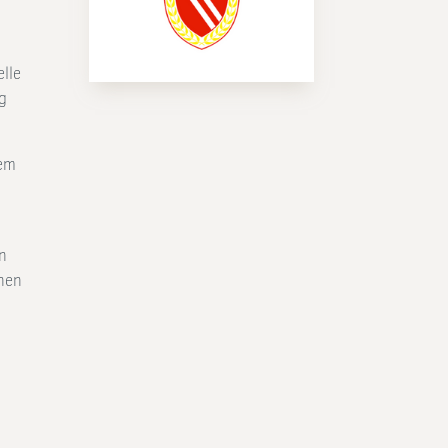
lle
g
dem
d
in
nen