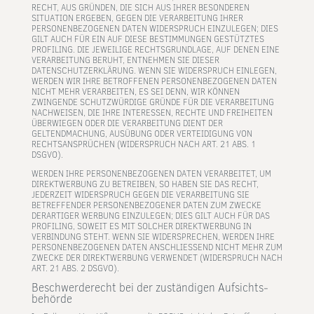
RECHT, AUS GRÜNDEN, DIE SICH AUS IHRER BESONDEREN
SITUATION ERGEBEN, GEGEN DIE VERARBEITUNG IHRER
PERSONENBEZOGENEN DATEN WIDERSPRUCH EINZULEGEN; DIES
GILT AUCH FÜR EIN AUF DIESE BESTIMMUNGEN GESTÜTZTES
PROFILING. DIE JEWEILIGE RECHTSGRUNDLAGE, AUF DENEN EINE
VERARBEITUNG BERUHT, ENTNEHMEN SIE DIESER
DATENSCHUTZERKLÄRUNG. WENN SIE WIDERSPRUCH EINLEGEN,
WERDEN WIR IHRE BETROFFENEN PERSONENBEZOGENEN DATEN
NICHT MEHR VERARBEITEN, ES SEI DENN, WIR KÖNNEN
ZWINGENDE SCHUTZWÜRDIGE GRÜNDE FÜR DIE VERARBEITUNG
NACHWEISEN, DIE IHRE INTERESSEN, RECHTE UND FREIHEITEN
ÜBERWIEGEN ODER DIE VERARBEITUNG DIENT DER
GELTENDMACHUNG, AUSÜBUNG ODER VERTEIDIGUNG VON
RECHTSANSPRÜCHEN (WIDERSPRUCH NACH ART. 21 ABS. 1
DSGVO).
WERDEN IHRE PERSONENBEZOGENEN DATEN VERARBEITET, UM
DIREKTWERBUNG ZU BETREIBEN, SO HABEN SIE DAS RECHT,
JEDERZEIT WIDERSPRUCH GEGEN DIE VERARBEITUNG SIE
BETREFFENDER PERSONENBEZOGENER DATEN ZUM ZWECKE
DERARTIGER WERBUNG EINZULEGEN; DIES GILT AUCH FÜR DAS
PROFILING, SOWEIT ES MIT SOLCHER DIREKTWERBUNG IN
VERBINDUNG STEHT. WENN SIE WIDERSPRECHEN, WERDEN IHRE
PERSONENBEZOGENEN DATEN ANSCHLIESSEND NICHT MEHR ZUM
ZWECKE DER DIREKTWERBUNG VERWENDET (WIDERSPRUCH NACH
ART. 21 ABS. 2 DSGVO).
Beschwerde­recht bei der zuständigen Aufsichts­
behörde