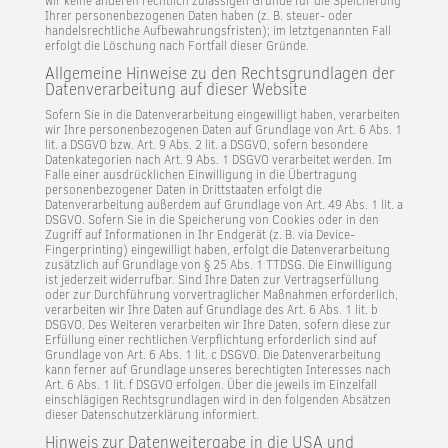
wir keine anderen rechtlich zulässigen Gründe für die Speicherung
Ihrer personenbezogenen Daten haben (z. B. steuer- oder
handelsrechtliche Aufbewahrungsfristen); im letztgenannten Fall
erfolgt die Löschung nach Fortfall dieser Gründe.
Allgemeine Hinweise zu den Rechtsgrundlagen der
Datenverarbeitung auf dieser Website
Sofern Sie in die Datenverarbeitung eingewilligt haben, verarbeiten
wir Ihre personenbezogenen Daten auf Grundlage von Art. 6 Abs. 1
lit. a DSGVO bzw. Art. 9 Abs. 2 lit. a DSGVO, sofern besondere
Datenkategorien nach Art. 9 Abs. 1 DSGVO verarbeitet werden. Im
Falle einer ausdrücklichen Einwilligung in die Übertragung
personenbezogener Daten in Drittstaaten erfolgt die
Datenverarbeitung außerdem auf Grundlage von Art. 49 Abs. 1 lit. a
DSGVO. Sofern Sie in die Speicherung von Cookies oder in den
Zugriff auf Informationen in Ihr Endgerät (z. B. via Device-
Fingerprinting) eingewilligt haben, erfolgt die Datenverarbeitung
zusätzlich auf Grundlage von § 25 Abs. 1 TTDSG. Die Einwilligung
ist jederzeit widerrufbar. Sind Ihre Daten zur Vertragserfüllung
oder zur Durchführung vorvertraglicher Maßnahmen erforderlich,
verarbeiten wir Ihre Daten auf Grundlage des Art. 6 Abs. 1 lit. b
DSGVO. Des Weiteren verarbeiten wir Ihre Daten, sofern diese zur
Erfüllung einer rechtlichen Verpflichtung erforderlich sind auf
Grundlage von Art. 6 Abs. 1 lit. c DSGVO. Die Datenverarbeitung
kann ferner auf Grundlage unseres berechtigten Interesses nach
Art. 6 Abs. 1 lit. f DSGVO erfolgen. Über die jeweils im Einzelfall
einschlägigen Rechtsgrundlagen wird in den folgenden Absätzen
dieser Datenschutzerklärung informiert.
Hinweis zur Datenweitergabe in die USA und