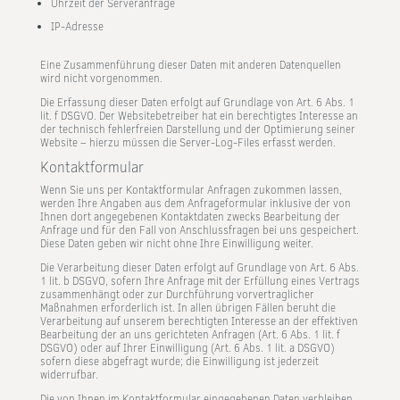
Uhrzeit der Serveranfrage
IP-Adresse
Eine Zusammenführung dieser Daten mit anderen Datenquellen
wird nicht vorgenommen.
Die Erfassung dieser Daten erfolgt auf Grundlage von Art. 6 Abs. 1
lit. f DSGVO. Der Websitebetreiber hat ein berechtigtes Interesse an
der technisch fehlerfreien Darstellung und der Optimierung seiner
Website – hierzu müssen die Server-Log-Files erfasst werden.
Kontaktformular
Wenn Sie uns per Kontaktformular Anfragen zukommen lassen,
werden Ihre Angaben aus dem Anfrageformular inklusive der von
Ihnen dort angegebenen Kontaktdaten zwecks Bearbeitung der
Anfrage und für den Fall von Anschlussfragen bei uns gespeichert.
Diese Daten geben wir nicht ohne Ihre Einwilligung weiter.
Die Verarbeitung dieser Daten erfolgt auf Grundlage von Art. 6 Abs.
1 lit. b DSGVO, sofern Ihre Anfrage mit der Erfüllung eines Vertrags
zusammenhängt oder zur Durchführung vorvertraglicher
Maßnahmen erforderlich ist. In allen übrigen Fällen beruht die
Verarbeitung auf unserem berechtigten Interesse an der effektiven
Bearbeitung der an uns gerichteten Anfragen (Art. 6 Abs. 1 lit. f
DSGVO) oder auf Ihrer Einwilligung (Art. 6 Abs. 1 lit. a DSGVO)
sofern diese abgefragt wurde; die Einwilligung ist jederzeit
widerrufbar.
Die von Ihnen im Kontaktformular eingegebenen Daten verbleiben