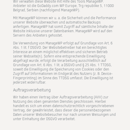
Wir verwalten diese Website mit Hilfe des Tools ManageWP.
Anbieter ist die GoDaddy.com WP Europe, Trg republike 5, 11000
Belgrad, Serbien (nachfolgend ManageWP).
Mit ManageWP können wir u. a. die Sicherheit und die Performance
unserer Website überwachen und automatische Backups
anfertigen. ManageWP hat somit Zugriff auf sämtliche Inhalte der
Website inklusive unserer Datenbanken. ManageWP wird auf den
Servern des Anbieters gehostet.
Die Verwendung von ManageWP erfolgt auf Grundlage von Art. 6
Abs. 1 lit. f DSGVO. Der Websitebetreiber hat ein berechtigtes
Interesse an einem möglichst effektiven und sicheren Betrieb
seiner Webseite(n). Sofern eine entsprechende Einwilligung
abgefragt wurde, erfolgt die Verarbeitung ausschließlich auf
Grundlage von Art. 6 Abs. 1 lit. a DSGVO und § 25 Abs. 1 TTDSG,
soweit die Einwilligung die Speicherung von Cookies oder den
Zugriff auf Informationen im Endgerät des Nutzers (z. B. Device-
Fingerprinting) im Sinne des TTDSG umfasst. Die Einwilligung ist
jederzeit widerrufbar.
Auftragsverarbeitung
Wir haben einen Vertrag über Auftragsverarbeitung (AVV) zur
Nutzung des oben genannten Dienstes geschlossen. Hierbei
handelt es sich um einen datenschutzrechtlich vorgeschriebenen
Vertrag, der gewährleistet, dass dieser die personenbezogenen
Daten unserer Websitebesucher nur nach unseren Weisungen und
unter Einhaltung der DSGVO verarbeitet.