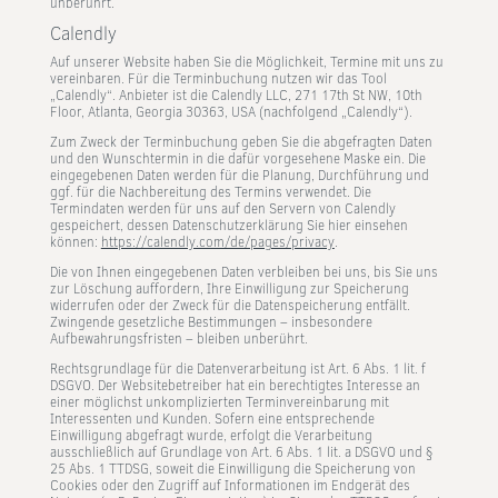
unberührt.
Calendly
Auf unserer Website haben Sie die Möglichkeit, Termine mit uns zu
vereinbaren. Für die Terminbuchung nutzen wir das Tool
„Calendly“. Anbieter ist die Calendly LLC, 271 17th St NW, 10th
Floor, Atlanta, Georgia 30363, USA (nachfolgend „Calendly“).
Zum Zweck der Terminbuchung geben Sie die abgefragten Daten
und den Wunschtermin in die dafür vorgesehene Maske ein. Die
eingegebenen Daten werden für die Planung, Durchführung und
ggf. für die Nachbereitung des Termins verwendet. Die
Termindaten werden für uns auf den Servern von Calendly
gespeichert, dessen Datenschutzerklärung Sie hier einsehen
können:
https://calendly.com/de/pages/privacy
.
Die von Ihnen eingegebenen Daten verbleiben bei uns, bis Sie uns
zur Löschung auffordern, Ihre Einwilligung zur Speicherung
widerrufen oder der Zweck für die Datenspeicherung entfällt.
Zwingende gesetzliche Bestimmungen – insbesondere
Aufbewahrungsfristen – bleiben unberührt.
Rechtsgrundlage für die Datenverarbeitung ist Art. 6 Abs. 1 lit. f
DSGVO. Der Websitebetreiber hat ein berechtigtes Interesse an
einer möglichst unkomplizierten Terminvereinbarung mit
Interessenten und Kunden. Sofern eine entsprechende
Einwilligung abgefragt wurde, erfolgt die Verarbeitung
ausschließlich auf Grundlage von Art. 6 Abs. 1 lit. a DSGVO und §
25 Abs. 1 TTDSG, soweit die Einwilligung die Speicherung von
Cookies oder den Zugriff auf Informationen im Endgerät des