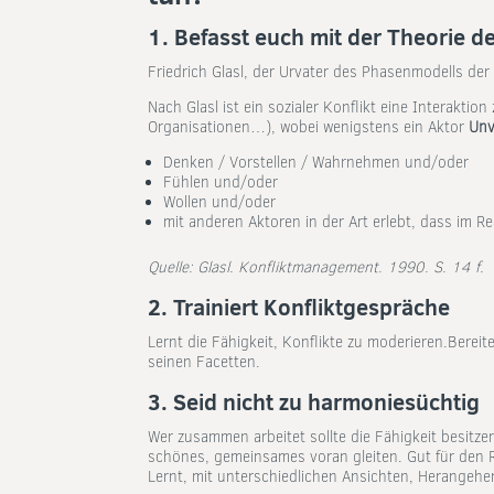
1. Befasst euch mit der Theorie 
Friedrich Glasl, der Urvater des Phasenmodells der 
Nach Glasl ist ein sozialer Konflikt eine Interakti
Organisationen…), wobei wenigstens ein Aktor
Unv
Denken / Vorstellen / Wahrnehmen und/oder
Fühlen und/oder
Wollen und/oder
mit anderen Aktoren in der Art erlebt, dass im R
Quelle: Glasl. Konfliktmanagement. 1990. S. 14 f.
2. Trainiert Konfliktgespräche
Lernt die Fähigkeit, Konflikte zu moderieren.Bereit
seinen Facetten.
3. Seid nicht zu harmoniesüchtig
Wer zusammen arbeitet sollte die Fähigkeit besitze
schönes, gemeinsames voran gleiten. Gut für den Ru
Lernt, mit unterschiedlichen Ansichten, Herange