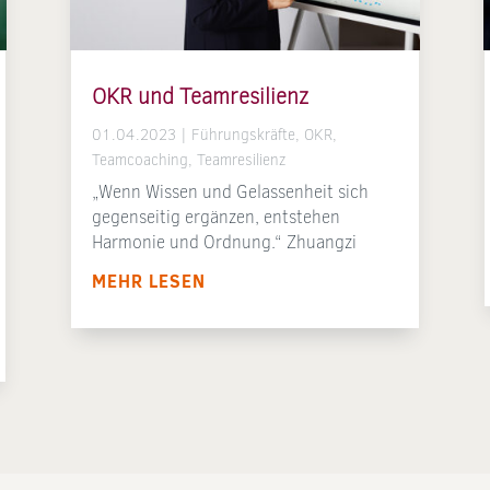
OKR und Teamresilienz
01.04.2023
|
Führungskräfte
,
OKR
,
Teamcoaching
,
Teamresilienz
„Wenn Wissen und Gelassenheit sich
gegenseitig ergänzen, entstehen
Harmonie und Ordnung.“ Zhuangzi
MEHR LESEN