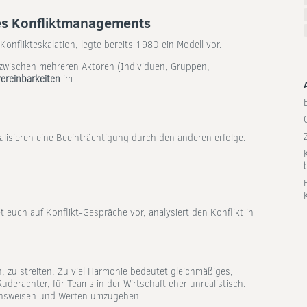
des Konfliktmanagements
Konflikteskalation, legte bereits 1980 ein Modell vor.
on zwischen mehreren Aktoren (Individuen, Gruppen,
ereinbarkeiten
im
ealisieren eine Beeinträchtigung durch den anderen erfolge.
et euch auf Konflikt-Gespräche vor, analysiert den Konflikt in
n, zu streiten. Zu viel Harmonie bedeutet gleichmäßiges,
derachter, für Teams in der Wirtschaft eher unrealistisch.
hensweisen und Werten umzugehen.