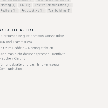
Meeting
(1)
OKR
(1)
Positive Kommunikation
(1)
Resilienz
(1)
Retrospektive
(1)
Teambuilding
(2)
AKTUELLE ARTIKEL
Es braucht eine gute Kommunikationskultur
OKR und Teamresilienz
Zeit zum Daddeln – Meeting steht an
Kann man nicht darüber sprechen? Konflikte
brauchen Klärung
Führungskräfte und das Handwerkszeug
Kommunikation