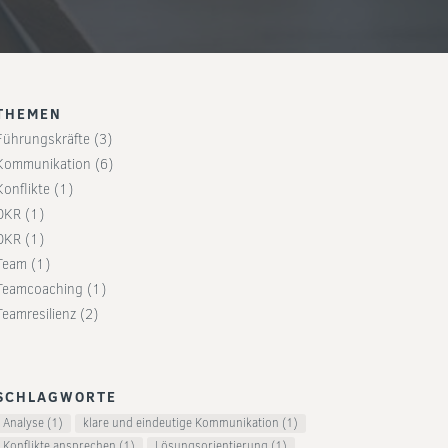
THEMEN
Führungskräfte
(3)
Kommunikation
(6)
Konflikte
(1)
OKR
(1)
OKR
(1)
Team
(1)
Teamcoaching
(1)
Teamresilienz
(2)
SCHLAGWORTE
Analyse
(1)
klare und eindeutige Kommunikation
(1)
Konflikte ansprechen
(1)
Lösungsorientierung
(1)